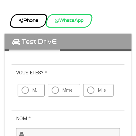
Phone
WhatsApp
Test DrivE
VOUS ETES?
*
M.
Mme
Mlle
NOM
*