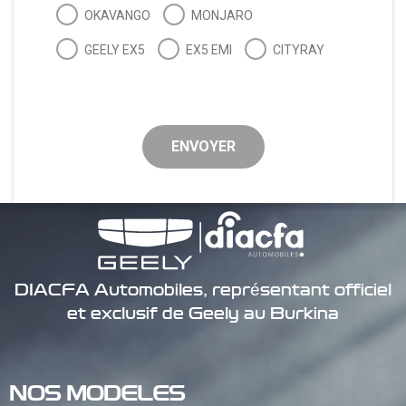
OKAVANGO
MONJARO
GEELY EX5
EX5 EMI
CITYRAY
ENVOYER
DIACFA Automobiles, représentant officiel
et exclusif de Geely au Burkina
NOS MODELES