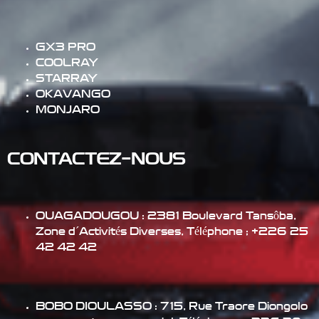
GX3 PRO
COOLRAY
STARRAY
OKAVANGO
MONJARO
CONTACTEZ-NOUS
OUAGADOUGOU :
2381 Boulevard Tansôba,
Zone d´Activités Diverses
, Téléphone ;
+226 25
42 42 42
BOBO DIOULASSO :
715, Rue Traore Diongolo